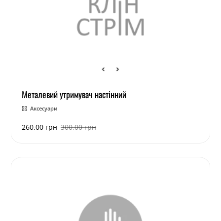
Металевий утримувач настінний
Аксесуари
260,00
грн
300,00
грн
Оригінальна
Поточна
ціна:
ціна:
300,00 грн.
260,00 грн.