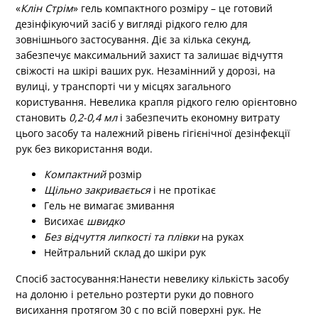
«
Клін Стрім
» гель компактного розміру – це готовий
дезінфікуючий засіб у вигляді рідкого гелю для
зовнішнього застосування. Діє за кілька секунд,
забезпечує максимальний захист та залишає відчуття
свіжості на шкірі ваших рук. Незамінний у дорозі, на
вулиці, у транспорті чи у місцях загального
користування. Невелика крапля рідкого гелю орієнтовно
становить
0,2-0,4 мл
і забезпечить економну витрату
цього засобу та належний рівень гігієнічної дезінфекції
рук без використання води.
Компактний
розмір
Щільно закривається
і не протікає
Гель не вимагає змивання
Висихає
швидко
Без відчуття липкості та плівки
на руках
Нейтральний склад до шкіри рук
Спосіб застосування:
Нанести невелику кількість засобу
на долоню і ретельно розтерти руки до повного
висихання протягом 30 с по всій поверхні рук. Не