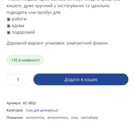
кишені, дуже зручний у застосуванні та ідеально
підходить «
на пробу
» для:
▣ роботи
▣ вдома
▣ подорожей
Дорожній варіант упаковки:
компактний флакон
135 в наявності
Додати в кошик
Компактний
гель
–
санітайзер
Артикул:
КС-0022
для
Категорія:
Гель для дезінфекції
рук
Позначки:
антисептик
,
антисептики
,
гель
,
санітайзер
quantity