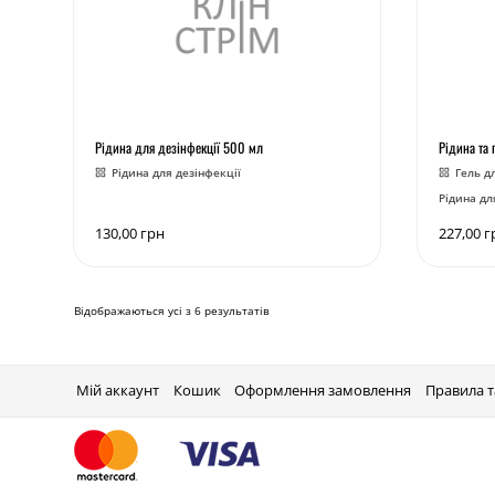
Рідина для дезінфекції 500 мл
Рідина та 
Рідина для дезінфекції
Гель д
Рідина дл
130,00
грн
227,00
г
Відображаються усі з 6 результатів
Мій аккаунт
Кошик
Оформлення замовлення
Правила 