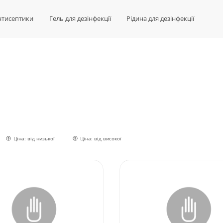
нтисептики
Гель для дезінфекції
Рідина для дезінфекції
Ціна: від низької
Ціна: від високої