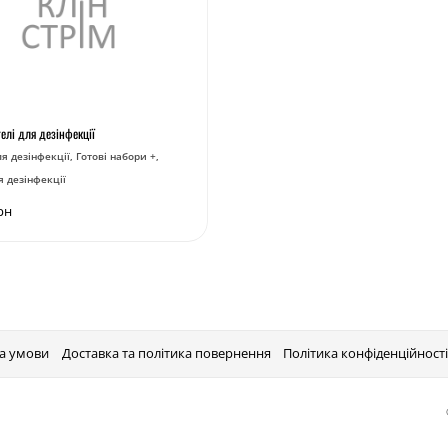
гелі для дезінфекції
ля дезінфекції
Готові набори +
я дезінфекції
рн
та умови
Доставка та політика повернення
Політика конфіденційност