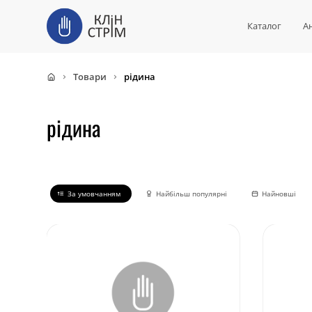
Каталог
А
Товари
рідина
рідина
За умовчанням
Найбільш популярні
Найновші
Сортування
за